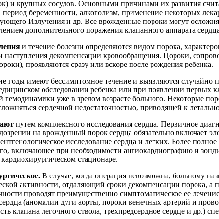
ок) и крупных сосудов. Основными причинами их развития счи
в период беременности, алкоголизм, применение некоторых лека
рующего Излучения и др. Все врожденные пороки могут осложн
лением дополнительного поражения клапанного аппарата сердца
ления
и течение болезни определяются видом порока, характер
и наступления декомпенсации кровообращения. Цороки, сопро
ороки), проявляются сразу или вскоре после рождения ребенка.
ие годы имеют бессимптомное течение и выявляются случайно 
едицинском обследовании ребенка или при появлении первых к
 гемодинамики уже в зрелом возрасте больного. Некоторые пор
сложняться сердечной недостаточностью, приводящей к летально
вают
путем комплексного исследования сердца. Первичное диагн
дозрении на врожденный порок сердца обязательно включает э
ентгенологическое исследование сердца и легких. Более полное
ого, включающее при необходимости ангиокардиографию и зонд
в кардиохирургическом стационаре.
ургическое.
В случае, когда операция невозможна, больному на
ской активности, отдаляющий сроки декомпенсации порока, а 
чности проводят преимущественно симптоматическое ее лечени
ердца (аномалии дуги аорты, пороки венечных артерий и пров
сть клапана легочного ствола, трехпредсердное сердце и др.) сп