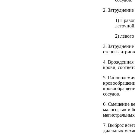
2. Затруднение
1) Право
легочной
2) левог
3. Затруднени
стенозы атрио
4. Врожденная
крови, соотве
5. Гиповолеми
кровообращени
кровообращени
сосудов.
6. Смешение в
малого, так и 
магистральных 
7. Выброс всег
диальных меха