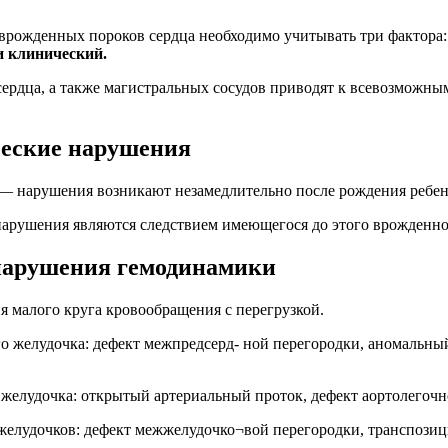
врожденных пороков сердца необходимо учитывать три фактора
и клинический.
ердца, а также магистральных сосудов приводят к всевозможн
еские нарушения
 нарушения возникают незамедлительно после рождения ребен
арушения являются следствием имеющегося до этого врожденног
арушения гемодинамики
я малого круга кровообращения с перегрузкой.
го желудочка: дефект межпредсерд- ной перегородки, аномальн
о желудочка: открытый артериальный проток, дефект аортолегочн
 желудочков: дефект межжелудочко¬вой перегородки, транспози