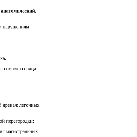
:
анатомический,
ым нарушениям
ка.
о порока сердца.
ый дренаж легочных
ой перегородки;
ция магистральных