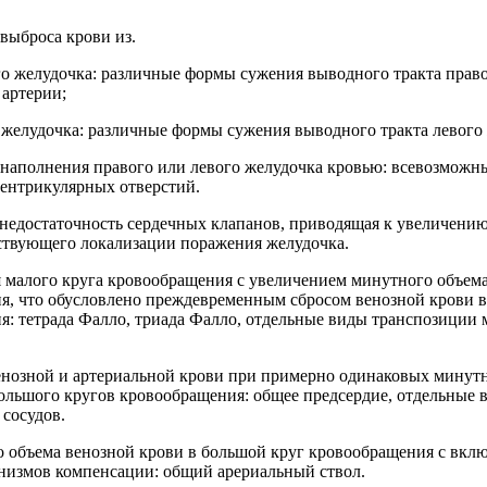
 выброса крови из.
го желудочка: различные формы сужения выводного тракта прав
 артерии;
о желудочка: различные формы сужения выводного тракта левого 
е наполнения правого или левого желудочка кровью: всевозмож
вентрикулярных отверстий.
 недостаточность сердечных клапанов, приводящая к увеличению
тствующего локализации поражения желудочка.
я малого круга кровообращения с увеличением минутного объема
я, что обусловлено преждевременным сбросом венозной крови в
я: тетрада Фалло, триада Фалло, отдельные виды транспозиции
енозной и артериальной крови при примерно одинаковых минутн
большого кругов кровообращения: общее предсердие, отдельные
сосудов.
о объема венозной крови в большой круг кровообращения с вклю
низмов компенсации: общий арериальный ствол.