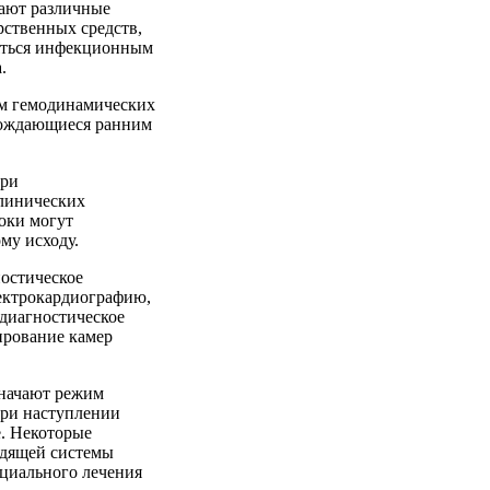
тают различные
рственных средств,
яться инфекционным
.
ом гемодинамических
вождающиеся ранним
при
линических
оки могут
му исходу.
остическое
лектрокардиографию,
 диагностическое
ирование камер
значают режим
при наступлении
е. Некоторые
одящей системы
ециального лечения