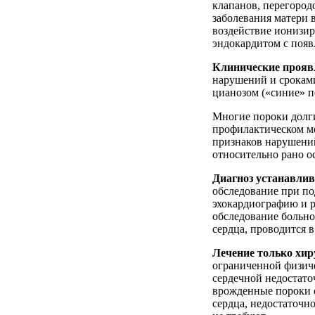
клапанов, перегород
заболевания матери 
воздействие ионизи
эндокардитом с появ
Клинические прояв
нарушений и срокам
цианозом («синие» п
Многие пороки долг
профилактическом м
признаков нарушений
относительно рано о
Диагноз устанавли
обследование при по
эхокардиографию и р
обследование больн
сердца, проводится 
Лечение только хир
ограниченной физиче
сердечной недостато
врожденные пороки с
сердца, недостаточно