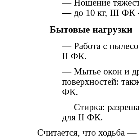
— Ношение тяжесте
— до 10 кг, III ФК -
Бытовые нагрузки
— Работа с пылесос
II ФК.
— Мытье окон и д
поверхностей: такж
ФК.
— Стирка: разреша
для II ФК.
Считается, что ходьба — 