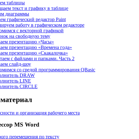
аем таблицы
ещаем текст и графику в таблице
оим диаграммы
аем графический редактор Paint
нируем работу в графическом редакторе
комимся с векторной графикой
унок на свободную тему
даем презентацию «Часы»
даем презентацию «Времена года»
даем презентацию «Скакалочка»
отаем с файлами и папками. Часть 2
даем слайд-шоу
комимся со средой программирования QBasic
полнитель DRAW
полнитель LINE
полнитель CIRCLE
материал
сности и организация рабочего места
ессор MS Word
ого перемещения по тексту