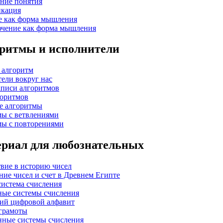
ние понятия
икация
ие как форма мышления
лючение как форма мышления
оритмы и исполнители
е алгоритм
тели вокруг нас
аписи алгоритмов
горитмов
е алгоритмы
ы с ветвлениями
ы с повторениями
ериал для любознательных
твие в историю чисел
ение чисел и счет в Древнем Египте
 система счисления
ные системы счисления
кий цифровой алфавит
 грамоты
онные системы счисления