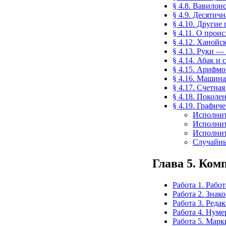
§ 4.8. Вавилон
§ 4.9. Десятич
§ 4.10. Другие
§ 4.11. О прои
§ 4.12. Ханойс
§ 4.13. Руки —
§ 4.14. Абак и 
§ 4.15. Арифм
§ 4.16. Машин
§ 4.17. Счетна
§ 4.18. Покол
§ 4.19. Графич
Исполни
Исполнит
Исполни
Случайны
Глава 5. Ко
Работа 1. Рабо
Работа 2. Знак
Работа 3. Реда
Работа 4. Нум
Работа 5. Мар