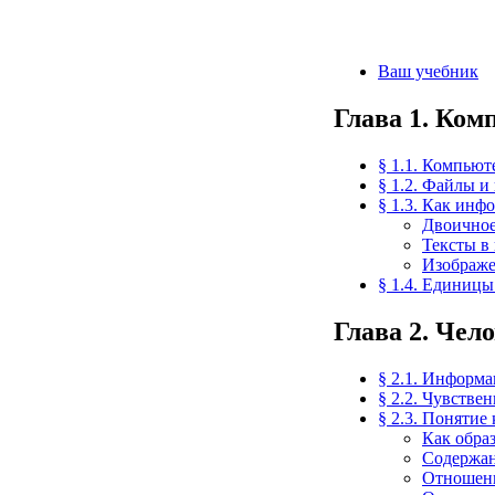
Ваш учебник
Глава 1. Ко
§ 1.1. Компью
§ 1.2. Файлы и
§ 1.3. Как инф
Двоичное
Тексты в
Изображе
§ 1.4. Единиц
Глава 2. Чел
§ 2.1. Информа
§ 2.2. Чувств
§ 2.3. Поняти
Как обра
Содержан
Отношен