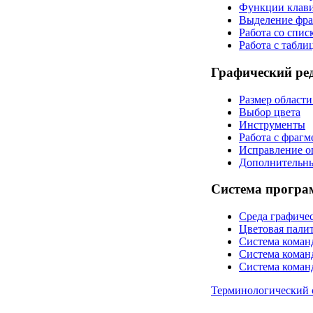
Функции клавиш
Выделение фра
Работа со спис
Работа с табли
Графический ред
Размер области
Выбор цвета
Инструменты
Работа с фрагм
Исправление о
Дополнительн
Система програ
Среда графиче
Цветовая пали
Система кома
Система коман
Система коман
Терминологический 