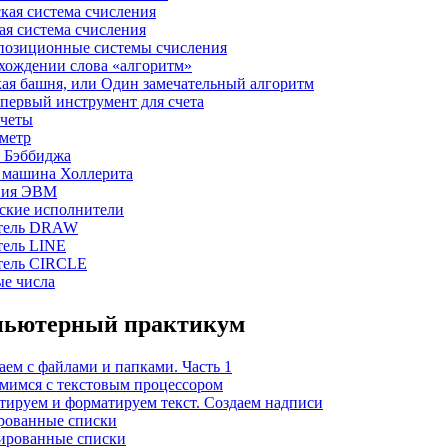
ская система счисления
ная система счисления
 позиционные системы счисления
схождении слова «алгоритм»
кая башня, или Один замечательный алгоритм
 первый инструмент для счета
счеты
ометр
а Бэббиджа
я машина Холлерита
ения ЭВМ
еские исполнители
тель DRAW
ель LINE
тель CIRCLE
е числа
мпьютерный практикум
таем с файлами и папками. Часть 1
омимся с текстовым процессором
ктируем и форматируем текст. Создаем надписи
ерованные списки
кированные списки