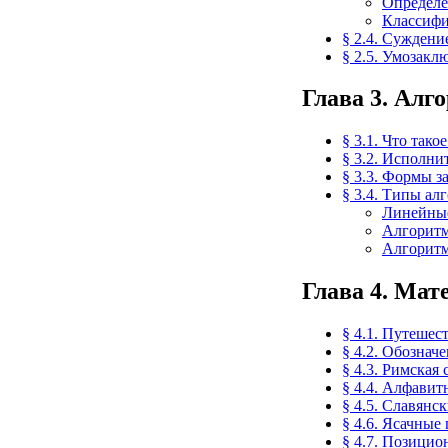
Определе
Классиф
§ 2.4. Сужден
§ 2.5. Умозак
Глава 3. Алг
§ 3.1. Что тако
§ 3.2. Исполни
§ 3.3. Формы з
§ 3.4. Типы ал
Линейны
Алгоритм
Алгоритм
Глава 4. Мат
§ 4.1. Путешес
§ 4.2. Обознач
§ 4.3. Римская
§ 4.4. Алфавит
§ 4.5. Славянс
§ 4.6. Ясачные
§ 4.7. Позици