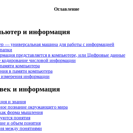
Оглавление
мпьютер и информация
тер — универсальная машина для работы с информацией
 папки
ормация представляется в компьютере, или Цифровые данные
 кодирование числовой информации
 памяти компьютера
ния в памяти компьютера
ы измерения информации
овек и информация
ция и знания
енное познание окружающего мира
е как форма мышления
зуются понятия
ие и объем понятия
ия между понятиями