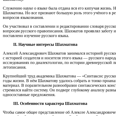
Служению науке о языке была отдана вся его кипучая жизнь. Н
Шахматова. Но все признают большую роль этого учёного в 
вопросов языкознания.
Он участвовал в составлении и редактировании словаря русско
вопросам русского правописания. Шахматов проявлял заботу и
поставлено изучение русского языка.
II. Научные интересы Шахматова
Алексей Александрович Шахматов занимался историей русского
с историей создателя и носителя этого языка — русского народ
исследованиях по диалектологии, по истории древнерусской л
летописания.
Крупнейший труд академика Шахматова — «Синтаксис русског
годы жизни. В нём Шахматову удалось собрать и тонко проан
материал. В поразительном разнообразии синтаксических кон
стремился найти систему. Он подверг глубокому анализу разн
односоставные предложения.
III. Особенности характера Шахматова
Чтобы самое общее представление об Алексее Александрович