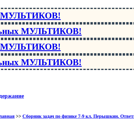
х МУЛЬТИКОВ!
льных МУЛЬТИКОВ!
х МУЛЬТИКОВ!
льных МУЛЬТИКОВ!
держание
лавная
>>
Сборник задач по физике 7-9 кл. Перышкин. Отве