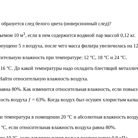
 образуется след белого цвета (инверсионный след)?
3
ъемом 10 м
, если в нем содержится водяной пар массой 0,12 кг.
пущено 5 л воздуха, после чего масса фильтра увеличилась на 1
сительную влажность при температуре: 12 °С, 18 °С и 24 °С.
 16 °С. До какой температуры надо охладить блестящий металлич
 Найти относительную влажность воздуха.
равна 80%. Как изменится относительная влажность, если повыси
ность воздуха ƒ = 63%. Когда воздух был осушен хлористым каль
ли температура в помещении 20 °С и абсолютная влажность возду
 °С, если относительная влажность воздуха равна 80%.
е 10 °С, если давление паров воды в воздухе равно 0,9 кПа.