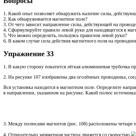
Вопросы
1. Какой опыт позволяет обнаружить наличие силы, действующ
2. Как обнаруживается магнитное поле?
3. От чего зависит направление силы, действующей на провод
4. Сформулируйте правило левой руки для находящегося в маг
5. Что можно определить, пользуясь правилом левой руки?
6. В каком случае сила действия магнитного поля на проводн
Упражнение 33
1. В какую сторону покатится лёгкая алюминиевая трубочка пр
2. На рисунке 107 изображены два оголённых проводника, сое
Вся установка находится в магнитном поле. Определите направ
в направлении, указанном на рисунке. Какой полюс источник
3. Между полюсами магнитов (рис. 108) расположены четыре п
4. Отрицательно заряженная частица движется со скоростью