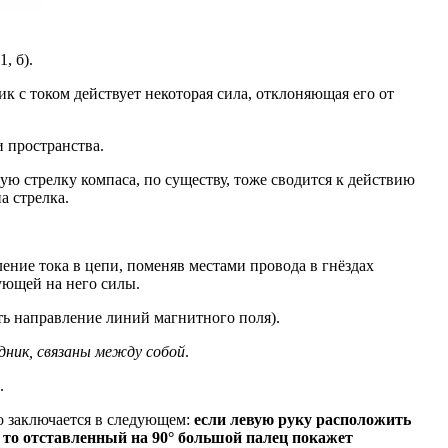
, б).
к с током действует некоторая сила, отклоняющая его от
 пространства.
ю стрелку компаса, по существу, тоже сводится к действию
а стрелка.
ние тока в цепи, поменяв местами провода в гнёздах
ующей на него силы.
ить направление линий магнитного поля).
одник, связаны между собой
.
.
о заключается в следующем:
если левую руку расположить
, то отставленный на 90° большой палец покажет