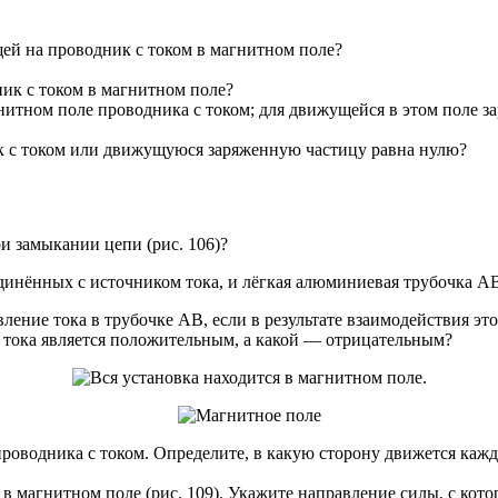
ей на проводник с током в магнитном поле?
ник с током в магнитном поле?
нитном поле проводника с током; для движущейся в этом поле з
ик с током или движущуюся заряженную частицу равна нулю?
и замыкании цепи (рис. 106)?
динённых с источником тока, и лёгкая алюминиевая трубочка А
ление тока в трубочке АВ, если в результате взаимодействия э
а тока является положительным, а какой — отрицательным?
роводника с током. Определите, в какую сторону движется кажд
в магнитном поле (рис. 109). Укажите направление силы, с котор