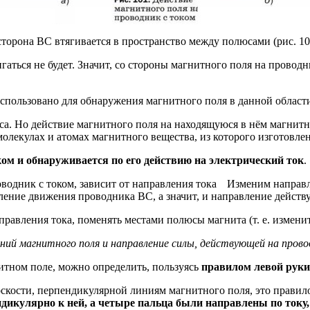
торона ВС втягивается в пространство между полюсами (рис. 101
аться не будет. Значит, со стороны магнитного поля на проводни
спользовано для обнаружения магнитного поля в данной области
. Но действие магнитного поля на находящуюся в нём магнитну
лекулах и атомах магнитного вещества, из которого изготовлен
ком и обнаруживается по его действию на электрический ток
.
Изменим направле
ление движения проводника ВС, а значит, и направление действ
аправления тока, поменять местами полюсы магнита (т. е. измен
иний магнитного поля и направление силы, действующей на пров
итном поле, можно определить, пользуясь
правилом левой руки
оскости, перпендикулярной линиям магнитного поля, это правил
ндикулярно к ней, а четыре пальца были направлены по току