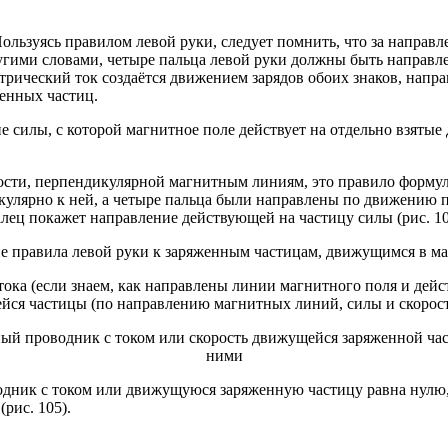
ользуясь правилом левой руки, следует помнить, что за направл
угими словами, четыре пальца левой руки должны быть направл
трический ток создаётся движением зарядов обоих знаков, напра
енных частиц.
силы, с которой магнитное поле действует на отдельно взятые 
скости, перпендикулярной магнитным линиям, это правило форм
икулярно к ней, а четыре пальца были направлены по движению
алец покажет направление действующей на частицу силы (рис. 10
тока (если знаем, как направлены линии магнитного поля и дей
ейся частицы (по направлению магнитных линий, силы и скорост
водник с током или движущуюся заряженную частицу равна нулю,
рис. 105).