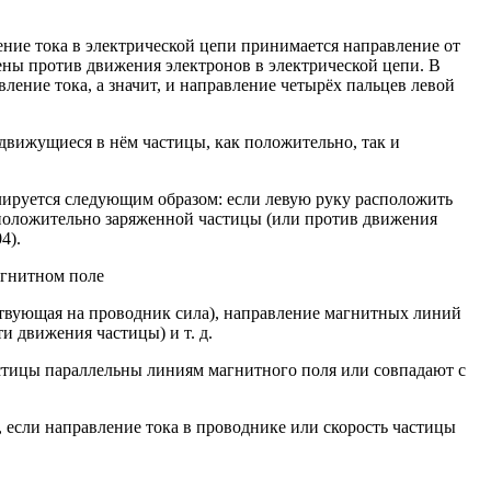
ение тока в электрической цепи принимается направление от
ены против движения электронов в электрической цепи. В
вление тока, а значит, и направление четырёх пальцев левой
движущиеся в нём частицы, как положительно, так и
улируется следующим образом: если левую руку расположить
 положительно заряженной частицы (или против движения
4).
ствующая на проводник сила), направление магнитных линий
и движения частицы) и т. д.
 если направление тока в проводнике или скорость частицы