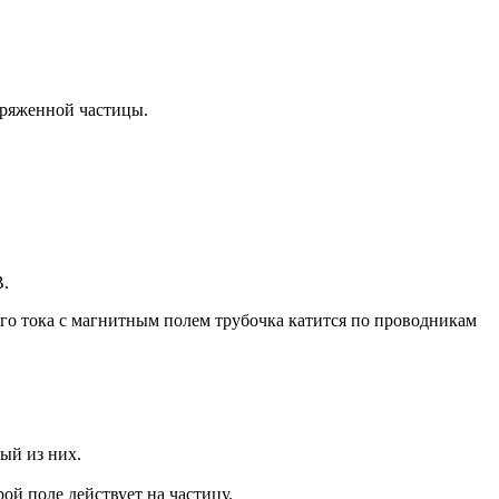
аряженной частицы.
В.
того тока с магнитным полем трубочка катится по проводникам
ый из них.
ой поле действует на частицу.