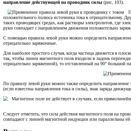
направление действующей на проводник силы
(рис. 103).
П
положительного полюса источника тока к отрицательному. Др
таких проводящих средах, как растворы электролитов, где элек
руки совпадает с направлением движения положительно заряж
С помощью правила левой руки можно определить направление 
отрицательно заряженные.
Для наиболее простого случая, когда частица движется в пло
так, чтобы линии магнитного поля входили в ладонь перпенд
отрицательно заряженной), то отставленный на 90° большой п
По правилу левой руки можно также определить направление 
(если известны направления тока и силы), знак заряда движущ
Следует отметить, что сила действия магнитного поля на про
совпадают с линией магнитной индукции или параллельны ей (