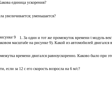
Какова единица ускорения?
ела увеличивается; уменьшается?
1. За один и тот же промежуток времени t модуль ве
аковом масштабе на рисунке 9). Какой из автомобилей двигался
омежутка времени двигался равноускоренно. Каково было при этом
, если за 12 с его скорость возросла на 6 м/с?