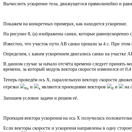
Вычислить ускорение тела, движущегося прямолинейно и равн
Покажем на конкретных примерах, как находится ускорение.
На рисунке 8, (а) изображены санки, которые равноускоренно 
Известно, что участок пути АВ санки прошли за 4 с. При этом 
Определим, с каким ускорением двигались санки на участке А
В данном случае за начало отсчёта времени следует принять 
времени, за который модуль вектора скорости изменился от 0,4 
Теперь проведём ось X, параллельную вектору скорости движе
отрезки
и
являются проекциями векторов
и
на 
0x
x
0
Запишем условие задачи и решим её.
Проекция вектора ускорения на ось X получилась положительно
Если векторы скорости и ускорения направлены в одну сторону