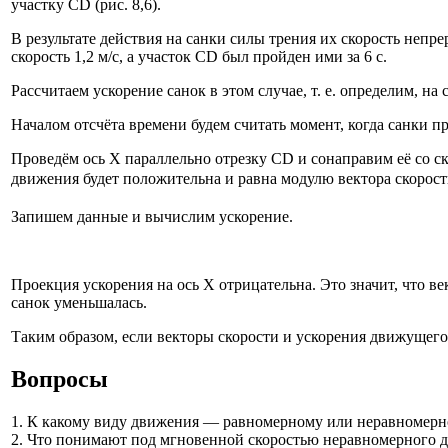
участку CD (рис. 8,6).
В результате действия на санки силы трения их скорость непре
скорость 1,2 м/с, а участок CD был пройден ими за 6 с.
Рассчитаем ускорение санок в этом случае, т. е. определим, на
Началом отсчёта времени будем считать момент, когда санки пр
Проведём ось X параллельно отрезку CD и сонаправим её со ск
движения будет положительна и равна модулю вектора скорости
Запишем данные и вычислим ускорение.
Проекция ускорения на ось X отрицательна. Это значит, что 
санок уменьшалась.
Таким образом, если векторы скорости и ускорения движущегос
Вопросы
1. К какому виду движения — равномерному или неравномер
2. Что понимают под мгновенной скоростью неравномерного 