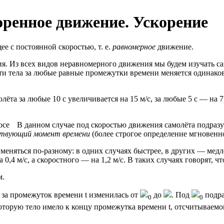
оренное движение. Ускорение
е с постоянной скоростью, т. е.
равномерное
движение.
я. Из всех видов неравномерного движения мы будем изучать с
сти тела за любые равные промежутки времени меняется одинаков
та за любые 10 с увеличивается на 15 м/с, за любые 5 с — на 7,5 
В данном случае под скоростью движения самолёта подразу
ствующий момент времени
(более строгое определение мгновенно
меняться по-разному: в одних случаях быстрее, в других — мед
0,4 м/с, а скоростного — на 1,2 м/с. В таких случаях говорят, ч
м.
 за промежуток времени t изменилась от
до
. Под
подраз
0
0
оторую тело имело к концу промежутка времени t, отсчитываемог