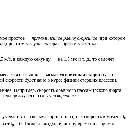
амое простое —
прямолинейное равноускоренное
, при котором
о (при этом модуль вектора скорости может как
м/с, в каждую секунду — на 1,5 м/с и т. д., то самолёт
мевается его так называемая
мгновенная скорость
, т. е.
й скорости будет дано в курсе физики старших классов).
леннее. Например, скорость обычного пассажирского лифта
то тела движутся с разным
ускорением
.
умевается начальная скорость тела, т. е. скорость в момент t
=
0
о от t
= 0. Тогда за каждую единицу времени скорость
0