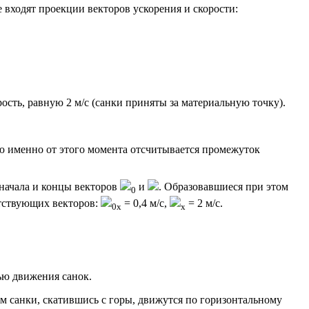
входят проекции векторов ускорения и скорости:
рость, равную 2 м/с (санки приняты за материальную точку).
ию именно от этого момента отсчитывается промежуток
 начала и концы векторов
и
. Образовавшиеся при этом
0
тствующих векторов:
= 0,4 м/с,
= 2 м/с.
0x
x
тью движения санок.
ом санки, скатившись с горы, движутся по горизонтальному