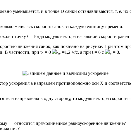
рывно уменьшается, и в точке D санки останавливаются, т. е. их 
 сколько менялась скорость санок за каждую единицу времени.
оходят точку С. Тогда модуль вектора начальной скорости равен 
оростью движения санок, как показано на рисунке. При этом пр
. В частности, при t
= 0
=1,2 м/с, а при t = 6 с
= 0.
0
0x
x
вектор ускорения а направлен противоположно оси X и соответс
я тела направлены в одну сторону, то модуль вектора скорости
ному — относится прямолинейное равноускоренное движение?
движения?