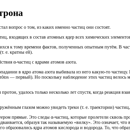
йтрона
тал вопрос о том, из каких именно частиц они состоят.
стиц, входящих в состав атомных ядер всех химических элементов
хся к тому времени фактов, полученных опытным путём. В част
. е. кратны ей).
ствия α-частиц с ядрами атомов азота.
опадании в ядро атома азота выбивала из него какую-то частицу
prótos — первый). Но поскольку наблюдение этих частиц велось 
л протон, удалось только несколько лет спустя, когда реакция вз
ужённым глазом можно увидеть треки (т. е. траектории) частиц,
ером прямые. Это следы α-частиц, которые пролетели сквозь пр
здваивается, образуя так называемую «вилку». Это означает, что
 чего образовались ядра атомов кислорода и водорода. То, что об