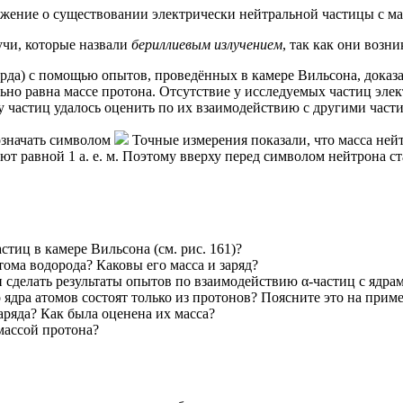
ложение о существовании электрически нейтральной частицы с ма
учи, которые назвали
бериллиевым излучением
, так как они возн
рда) с помощью опытов, проведённых в камере Вильсона, доказа
о равна массе протона. Отсутствие у исследуемых частиц электр
у частиц удалось оценить по их взаимодействию с другими част
означать символом
Точные измерения показали, что масса нейтро
ют равной 1 а. е. м. Поэтому вверху перед символом нейтрона ст
тиц в камере Вильсона (см. рис. 161)?
тома водорода? Каковы его масса и заряд?
и сделать результаты опытов по взаимодействию α-частиц с ядр
ядра атомов состоят только из протонов? Поясните это на приме
аряда? Как была оценена их масса?
 массой протона?