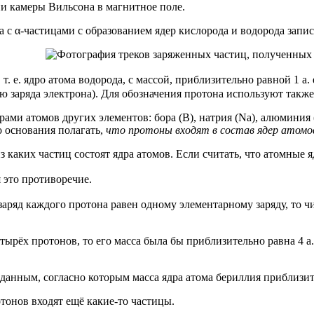
и камеры Вильсона в магнитное поле.
а с α-частицами с образованием ядер кислорода и водорода запи
т. е. ядро атома водорода, с массой, приблизительно равной 1 а. е
лю заряда электрона). Для обозначения протона используют такж
ами атомов других элементов: бора (В), натрия (Na), алюминия (
о основания полагать,
что протоны входят в состав ядер атомов
з каких частиц состоят ядра атомов. Если считать, что атомные я
 это противоречие.
заряд каждого протона равен одному элементарному заряду, то ч
тырёх протонов, то его масса была бы приблизительно равна 4 а.
анным, согласно которым масса ядра атома бериллия приблизител
отонов входят ещё какие-то частицы.