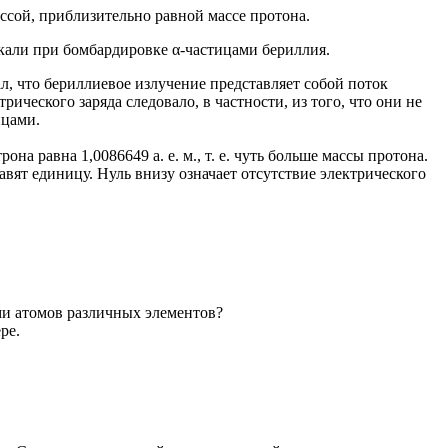
ссой, приблизительно равной массе протона.
икали при бомбардировке α-частицами бериллия.
л, что бериллиевое излучение представляет собой поток
ического заряда следовало, в частности, из того, что они не
ицами.
на равна 1,0086649 а. е. м., т. е. чуть больше массы протона.
авят единицу. Нуль внизу означает отсутствие электрического
ами атомов различных элементов?
ре.