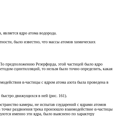
, является ядро атома водорода.
ности, было известно, что массы атомов химических
. По предположению Резерфорда, этой частицей было ядро
методом сцинтилляций, то нельзя было точно определить, какая
аимодействия α-частицы с ядром атома азота была проведена в
 быстро движущихся в ней (рис. 161).
остранство камеры, не испытав соударений с ядрами атомов
 в точке раздвоения трека произошло взаимодействие α-частицы
разуются именно эти ядра, было выяснено по характеру