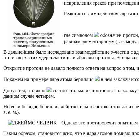
искривления треков при помещени
Реакцию взаимодействия ядра азот
где символом
обозначен протон, 
равным элементарному (т. е. моду
В дальнейшем было исследовано взаимодействие α-частиц с ядр
что из всех этих ядер α-частицы выбивали протоны. Это давал
Открытие протона не давало полного ответа на вопрос о том, и
Покажем на примере ядра атома бериллия
в чём заключается
Допустим, что ядро
состоит только из протонов. Поскольку 
данном случае четырём.
Но если бы ядро бериллия действительно состояло только из че
а. е. м.).
Однако это противоречит опытным д
Таким образом, становится ясно, что в ядра атомов помимо пр