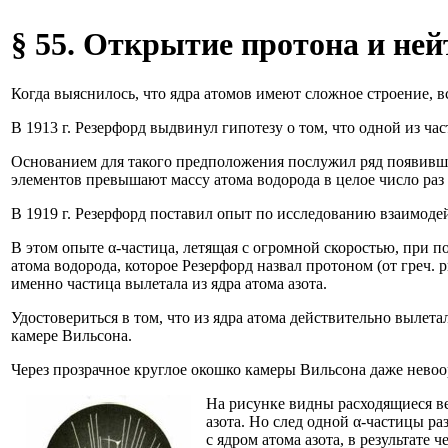
§ 55. Открытие протона и не
Когда выяснилось, что ядра атомов имеют сложное строение, вс
В 1913 г. Резерфорд выдвинул гипотезу о том, что одной из ча
Основанием для такого предположения послужил ряд появивши
элементов превышают массу атома водорода в целое число раз (т
В 1919 г. Резерфорд поставил опыт по исследованию взаимодей
В этом опыте α-частица, летящая с огромной скоростью, при п
атома водорода, которое Резерфорд назвал протоном (от греч. 
именно частица вылетала из ядра атома азота.
Удостовериться в том, что из ядра атома действительно вылета
камере Вильсона.
Через прозрачное круглое окошко камеры Вильсона даже невоор
На рисунке видны расходящиеся ве
азота. Но след одной α-частицы ра
с ядром атома азота, в результате