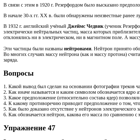
В связи с этим в 1920 г. Резерфордом было высказано предпо
В начале 30-х гг. XX в. были обнаружены неизвестные ранее л
В 1932 г. английский учёный
Джеймс Чедвик
(ученик Резерфо
электрически нейтральных частиц, масса которых приблизительн
отклонялись ни в электрическом, ни в магнитном поле. А масс
Эти частицы были названы
нейтронами
. Нейтрон принято об
Во многих случаях массу нейтрона (как и массу протона) счита
заряда.
Вопросы
1. Какой вывод был сделан на основании фотографии треков час
2. Как иначе называется и каким символом обозначается ядро а
3. Какое предположение (относительно состава ядер) позволял
4. К какому противоречию приводит предположение о том, что 
5. Как было доказано отсутствие у нейтронов электрического з
6. Как обозначается нейтрон, какова его масса по сравнению с
Упражнение 47