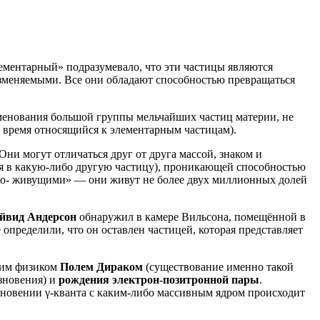
лементарный» подразумевало, что эти частицы являются
изменяемыми. Все они обладают способностью превращаться
именования большой группы мельчайших частиц материи, не
е время относящийся к элементарным частицам).
ни могут отличаться друг от друга массой, знаком и
ния в какую-либо другую частицу), проникающей способностью
отко- живущими» — они живут не более двух миллионных долей
йвид Андерсон
обнаружил в камере Вильсона, помещённой в
 определили, что он оставлен частицей, которая представляет
ским физиком
Полем Дираком
(существование именно такой
зновения) и
рождения электрон-позитронной пары
.
лкновении γ-кванта с каким-либо массивным ядром происходит