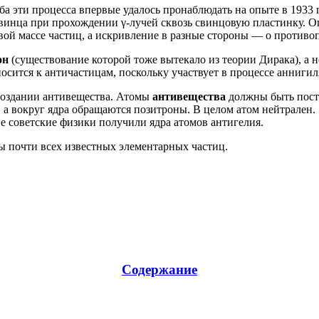
ба эти процесса впервые удалось пронаблюдать на опыте в 1933 г
 свинца при прохождении γ-лучей сквозь свинцовую пластинку. 
вой массе частиц, а искривление в разные стороны — о противо
он
(существование которой тоже вытекало из теории Дирака), а 
относится к античастицам, поскольку участвует в процессе анн
создании антивещества. Атомы
антивещества
должны быть постр
, а вокруг ядра обращаются позитроны. В целом атом нейтрален.
ве советские физики получили ядра атомов антигелия.
 почти всех известных элементарных частиц.
Содержание