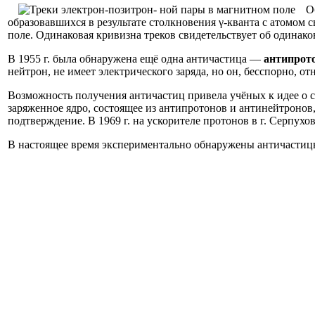
О
образовавшихся в результате столкновения γ-кванта с атомом
поле. Одинаковая кривизна треков свидетельствует об одинако
В 1955 г. была обнаружена ещё одна античастица —
антипрот
нейтрон, не имеет электрического заряда, но он, бесспорно, 
Возможность получения античастиц привела учёных к идее о 
заряженное ядро, состоящее из антипротонов и антинейтронов
подтверждение. В 1969 г. на ускорителе протонов в г. Серпухо
В настоящее время экспериментально обнаружены античастицы