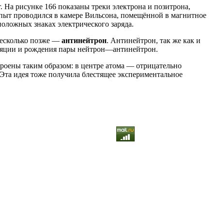
. На рисунке 166 показаны треки электрона и позитрона,
Опыт проводился в камере Вильсона, помещённой в магнитное
положных знаках электрического заряда.
несколько позже —
антинейтрон
. Антинейтрон, так же как и
игиляции и рождения пары нейтрон—антинейтрон.
оены таким образом: в центре атома — отрицательно
 Эта идея тоже получила блестящее экспериментальное