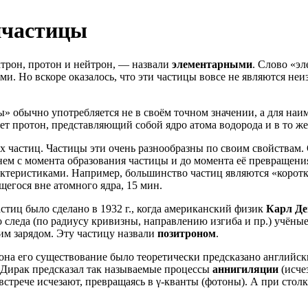
ичастицы
ктрон, протон и нейтрон, — назвали
элементарными
. Слово «э
. Но вскоре оказалось, что эти частицы вовсе не являются не
» обычно употребляется не в своём точном значении, а для на
т протон, представляющий собой ядро атома водорода и в то ж
 частиц. Частицы эти очень разнообразны по своим свойствам. О
менем с момента образования частицы и до момента её превраще
арактеристиками. Например, большинство частиц являются «кор
щегося вне атомного ядра, 15 мин.
тиц было сделано в 1932 г., когда американский физик
Карл Де
 следа (по радиусу кривизны, направлению изгиба и пр.) учёные
им зарядом. Эту частицу назвали
позитроном
.
рона его существование было теоретически предсказано англий
, Дирак предсказал так называемые процессы
аннигиляции
(исче
 встрече исчезают, превращаясь в γ-кванты (фотоны). А при сто