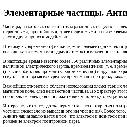
Элементарные частицы. Ант
Частицы, из которых состоят атомы различных веществ — эле
первичными, простейшими, далее неделимыми и неизменяемыми
друг в друга при взаимодействии.
Поэтому в современной физике термин «элементарные частицы
являющихся атомами или ядрами атомов (исключение составляе
В настоящее время известно более 350 различных элементарных
величиной электрического заряда, временем жизни (т. е. вре
(т. е. способностью проходить сквозь вещество) и другими х
секунды, в то время как среднее время жизни нейтрона, находя
Важнейшее открытие в области исследования элементарных час
магнитное поле, след неизвестной частицы. По характеру этого
собой как бы электрон с положительным по знаку электрическ
Интересно, что за год до экспериментального открытия позит
частицы следовало из выведенного им уравнения). Более того
Аннигиляция заключается в том, что электрон и позитрон при
рождение электрон-позитронной пары.