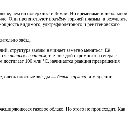
ольше, чем на поверхности Земли. Но временами в небольшой
ле. Они препятствуют подъёму горячей плазмы, в результате
 мощность видимого, ультрафиолетового и рентгеновского
ительно звёзд.
ий, структура звезды начинает заметно меняться. Её
ится
красным гигантом
, т. е. звездой огромного размера с
ём достигает 100 млн °С, начинается реакция превращения
ие, очень плотные звёзды —
белые карлики
, и медленно
расширяющееся газовое облако. Но этого не происходит. Как