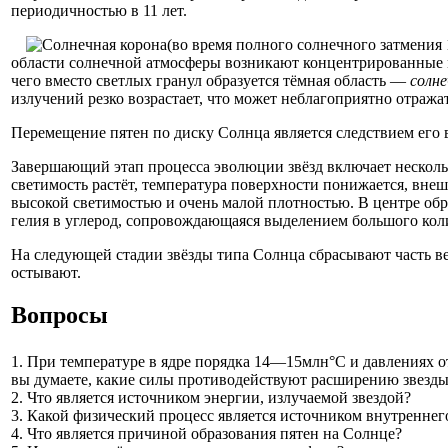
периодичностью в 11 лет.
области солнечной атмосферы возникают концентрированные ма
чего вместо светлых гранул образуется тёмная область —
солн
излучений резко возрастает, что может неблагоприятно отража
Перемещение пятен по диску Солнца является следствием его в
Завершающий этап процесса эволюции звёзд включает несколько
светимость растёт, температура поверхности понижается, вне
высокой светимостью и очень малой плотностью. В центре обра
гелия в углерод, сопровождающаяся выделением большого кол
На следующей стадии звёзды типа Солнца сбрасывают часть ве
остывают.
Вопросы
1. При температуре в ядре порядка 14—15млн°С и давлениях от
вы думаете, какие силы противодействуют расширению звезд
2. Что является источником энергии, излучаемой звездой?
3. Какой физический процесс является источником внутреннег
4. Что является причиной образования пятен на Солнце?