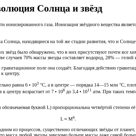
эволюция Солнца и звёзд
ти ионизированного газа. Ионизация звёздного вещества являетс
а Солнца, находящиеся на той же стадии развития, что и Солнце
гих звёзд было обнаружено, что в них присутствуют почти все 
тве случаев 70% массы звезды составляет водород, 28% — гелий
ое гравитационное поле она создаёт. Благодаря действию гравит
 к центру.
3
льно равна 6 • 10
°С, а в центре — порядка 14—15 млн °С, плот
8
11
в к центру возрастает от 7 • 10
до 3,4 • 10
атм. При таких темп
 обозначаемая буквой L) пропорциональна четвёртой степени её
4
L ≈ М
.
дним из процессов, существенно отличающих звёзды от планет,
 что масса любой звезды заведомо больше массы даже самой бол