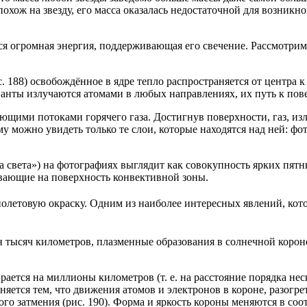
охож на звезду, его масса оказалась недостаточной для возникн
ся огромная энергия, поддерживающая его свечение. Рассмотрим,
. 188) освобождённое в ядре тепло распространяется от центра к
анты излучаются атомами в любых направлениях, их путь к пове
щими потоками горячего газа. Достигнув поверхности, газ, изл
у можно увидеть только те слои, которые находятся над ней: фот
а света») на фотографиях выглядит как совокупность ярких пят
вающие на поверхность конвективной зоны.
фиолетовую окраску. Одним из наиболее интересных явлений, ко
 тысяч километров, плазменные образования в солнечной коро
рается на миллионы километров (т. е. на расстояние порядка не
няется тем, что движения атомов и электронов в короне, разог
о затмения (рис. 190). Форма и яркость короны меняются в соот