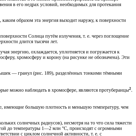
овения в его недрах условий, необходимых для протекания
 каким образом эта энергия выходит наружу, к поверхности
 поверхности Солнца путём излучения, т. е. через поглощение
рхности длится тысячи лет.
учая энергию, охлаждается, уплотняется и погружается к
осферу, хромосферу и корону (на рисунке не обозначена). Эти
нышек — гранул (рис. 189), разделённых тонкими тёмными
2
торые можно наблюдать в хромосфере, являются протуберанцы
.
не, имеющие большую плотность и меньшую температуру, чем
скольких солнечных радиусов), несмотря на то что сила тяжести
ретой до температуры 1—2 млн °С, происходят с огромными
ветствии с циклом солнечной активности, т. е. с