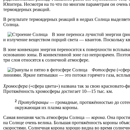
Юпитера. Несмотря на то что по многим параметрам он очень п
термоядерных реакций.
В результате термоядерных реакций в недрах Солнца выделяет
Солнца.
В зоне переноса лучистой энергии (рис
и излучение веществом порций света — квантов. Поскольку кв
В зоне конвекции энергия переносится к поверхности всплываю
основанию зоны. В конвективной зоне газ непрозрачен. Поэтом
три слоя относятся к солнечной атмосфере.
Фотосфера
(«сфер
линиями. Яркие пятнышки — это потоки горячего газа, всплы
Хромосфера
(«сфера цвета») названа так за свою красновато-
Протяжённость хромосферы достигает 10—15 тыс. км.
2
Протуберанцы
— громадные, протяжённостью до сотен
окружающая их плазма короны.
Самая внешняя часть атмосферы Солнца —
корона
. Она прости
на Солнце очень велика. Большая протяжённость короны объяс
скоростями. Солнечная корона хорошо видна во время солнечног