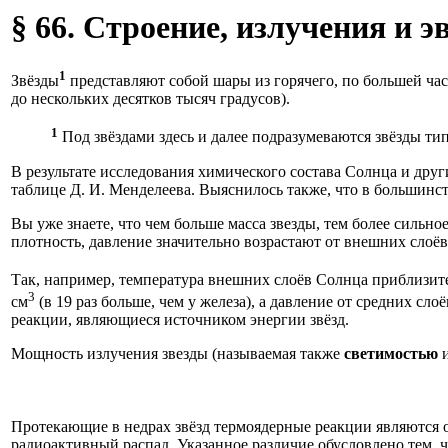
§ 66. Строение, излучения и 
1
Звёзды
представляют собой шары из горячего, по большей час
до нескольких десятков тысяч градусов).
1
Под звёздами здесь и далее подразумеваются звёзды тип
В результате исследования химического состава Солнца и дру
таблице Д. И. Менделеева. Выяснилось также, что в большинс
Вы уже знаете, что чем больше масса звезды, тем более сильн
плотность, давление значительно возрастают от внешних слоёв
Так, например, температура внешних слоёв Солнца приблизите
3
см
(в 19 раз больше, чем у железа), а давление от средних слоё
реакции, являющиеся источником энергии звёзд.
Мощность излучения звезды (называемая также
светимостью
и
Протекающие в недрах звёзд термоядерные реакции являются о
радиоактивный распад. Указанное различие обусловлено тем,