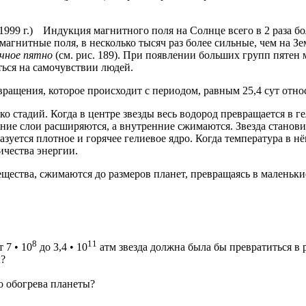
Индукция магнитного поля на Солнце всего в 2 раза б
гнитные поля, в несколько тысяч раз более сильные, чем на Зем
ечное пятно
(см. рис. 189). При появлении больших групп пятен
ться на самочувствии людей.
ращения, которое происходит с периодом, равным 25,4 сут относ
 стадий. Когда в центре звезды весь водород превращается в гел
шние слои расширяются, а внутренние сжимаются. Звезда станов
зуется плотное и горячее гелиевое ядро. Когда температура в н
ичества энергии.
щества, сжимаются до размеров планет, превращаясь в маленьк
8
11
 7 • 10
до 3,4 • 10
атм звезда должна была бы превратиться в 
ы?
о обогрева планеты?