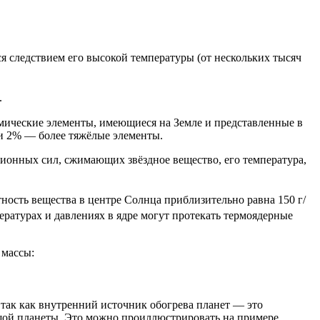
я следствием его высокой температуры (от нескольких тысяч
.
химические элементы, имеющиеся на Земле и представленные в
 и 2% — более тяжёлые элементы.
ационных сил, сжимающих звёздное вещество, его температура,
ность вещества в центре Солнца приблизительно равна 150 г/
ературах и давлениях в ядре могут протекать термоядерные
 массы:
 так как внутренний источник обогрева планет — это
ьшой планеты. Это можно проиллюстрировать на примере