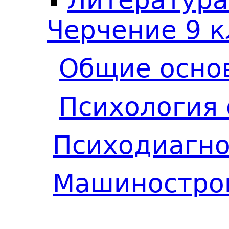
Черчение 9 к
Общие основ
Психология 
Психодиагно
Машинострои