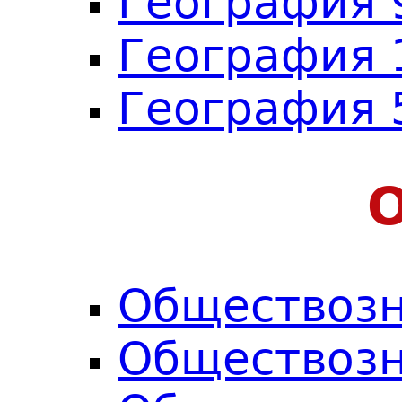
География 
География 
География 
Обществозн
Обществозн