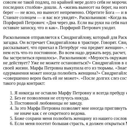
совсем не такой подлец, по крайней мере долго себя не морочил
последних столбов» дошли. А «жизнь вынесет на берег, на ноги
берег — не ясно, но вынесет непременно. Обретите Бога — и вс
Станьте солнцем — и вас все увидят». Раскольников: «Когда в
Порфирий Петрович: «Дня через два. Если вы руки на себя нал
оставьте записку, что и как». Порфирий Петрович уходит.
Раскольников отправляется к Свидригайлову, который для Раск
загадка. Он встречает Свидригайлова в трактире. Говорят. Св
рассказывает, что приехал в Петербург «на предмет женщин». «
нем есть что-то постоянное. Во всем надо держать веру, расчет
бы застрелиться пришлось». Раскольников: «Мерзость окружаю
не действует? Уже не можете остановиться?» Свидригайлов в о
своей жизни. Марфа Петровна выкупила его из тюрьмы. «Знает
одурманения может иногда полюбить женщина?» Свидригайлов 
«совершенно верен быть ей не может». «После долгих слез со
такого рода контракт:
Я никогда не оставлю Марфу Петровну и всегда пребуду 
Без ее позволения не отлучусь никуда.
Постоянной любовницы не заведу.
За это Марфа Петровна позволяет мне иногда приглянуть
не иначе как с ее секретного ведома.
Боже сохрани меня полюбить женщину из нашего сослов
Если меня посетит большая страсть, я должен открыться