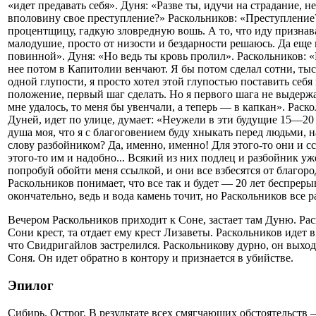
«идет предавать себя». Дуня: «Разве ты, идучи на страдание, 
вполовину свое преступление?» Раскольников: «Преступление
процентщицу, гадкую зловредную вошь. А то, что иду признав
малодушие, просто от низости и бездарности решаюсь. Да еще
повинной». Дуня: «Но ведь ты кровь пролил». Раскольников: «
нее потом в Капитолии венчают. Я бы потом сделал сотни, ты
одной глупости, я просто хотел этой глупостью поставить себя
положение, первый шаг сделать. Но я первого шага не выдержал
мне удалось, то меня бы увенчали, а теперь — в капкан». Раск
Дуней, идет по улице, думает: «Неужели в эти будущие 15—20 
душа моя, что я с благоговением буду хныкать перед людьми, н
слову разбойником? Да, именно, именно! Для этого-то они и с
этого-то им и надобно... Всякий из них подлец и разбойник уж
попробуй обойти меня ссылкой, и они все взбесятся от благор
Раскольников понимает, что все так и будет — 20 лет беспреры
окончательно, ведь и вода камень точит, но Раскольников все р
Вечером Раскольников приходит к Соне, застает там Дуню. Ра
Сони крест, та отдает ему крест Лизаветы. Раскольников идет в
что Свидригайлов застрелился. Раскольникову дурно, он выход
Соня. Он идет обратно в контору и признается в убийстве.
Эпилог
Сибирь. Острог. В результате всех смягчающих обстоятельств 