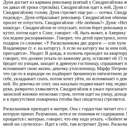
Дуня достает из кармана револьвер (взятый у Свидригайлова же
он давал ей уроки стрельбы). Свидригайлов идет к ней, Дуня с
Свидригайлову голову. Дуня стреляет еще раз — осечка. Свид
подожду». Дуня отбрасывает револьвер. Свидригайлов обнимае
просит ее отпустить. Свидригайлов: «Не любишь?» Дуня: «Не
никогда». Свидригайлов ее отпускает, потом берет револьвер и
кутит, потом идет к Соне, говорит: «Я, быть может, в Америку
последние распоряжения». Говорит, что детей пристроил, потом
подарок со словами: «У Раскольникова две дороги — или пуля 
Владимирке (т. е. на каторгу). А если на каторгу вы за ним пой
пригодятся». Уходит. В дождь, в полночь приходит на квартиру
говорит, что должен уехать по важному делу, оставляет ей 15 т
бродит по улицам, заходит в дрянную гостиницу, спрашивает н
вспоминает свою жизнь: девочку-утопленницу, Марфу Петровн
что где-то в коридоре он подбирает брошенную пятилетнюю де
себе, укладывает спать, потом хочет уйти, но вспоминает о дев
ней. Но девочка не спит, она нахально подмигивает ему, недв
руки, развратно ухмыляется. Свидригайлов в ужасе просыпаетс
записной книжки несколько строк, потом идет на улицу, дохо
и в присутствии пожарника (чтобы был свидетель) стреляется.
Раскольников приходит к матери. Она с гордостью читает его 
которую принес Разумихин, хотя и не понимая ее содержания.
прощается с матерью, говорит, что ему надо уехать. «Любите ме
мной ни случилось». Идет к себе, там встречает Дуню. Расколь