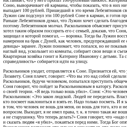
настаивает, что у него пропал 100-рублевый банкнот. Катери
Соню, выворачивает ей карманы, чтобы показать, что в них ни
выпадает 100 рублей. Пришедший в это время Лебезятников св
Лужин сам подсунул эти 100 рублей Соне в карман, и готов пр
Раньше Лебезятников думал, что Лужин хочет сделать благодея
поэтому Лебезятников молчал. Раскольников объясняет прису
хотел таким образом поссорить его с семьей, доказав, что Сон
защищал и которой помогал, — воровка. Тогда бы Лужин восс
намерения на брак с Дуней, как человек, предупреждавший ее 
девицы» заранее. Лужин понимает, что попался, но не показыв
наглый вид, ускользает из комнаты, собирает свои вещи и съез
Квартирная хозяйка гонит и Катерину Ивановну с детьми. Та с
справедливость» собирается идти на улицу.
Раскольников уходит, отправляется к Соне. Признается ей, что 
Лизавету. Соня плачет, говорит: «Что вы это над собой сделали!
Раскольников, будучи человеком, попытался преступить общеч
Соня говорит, что пойдет за Раскольниковым в каторгу. Раскол
о своей теории. «Я ведь только вошь убил». Соня: «Это челове
Раскольников: «Это закон людской. Людей не переделать. Власт
кто посмеет наклониться и взять ее. Надо только посметь. И я з
в том, что человек не вошь для меня, он вошь для того, кто и 
вопросом. Выходит, я не имел права, т. к. я точно такая же вошь
а не старушонку. Что теперь делать?» Соня говорит, что «надо
и сказать людям «я убил», покаяться перед ними. Тогда Бог оп