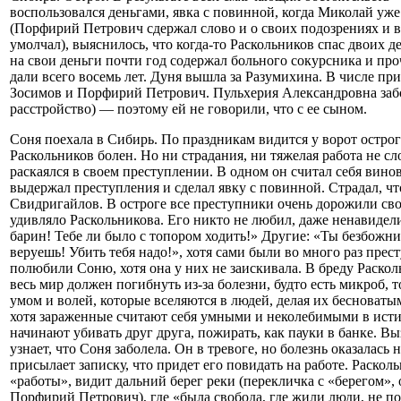
воспользовался деньгами, явка с повинной, когда Миколай уже
(Порфирий Петрович сдержал слово и о своих подозрениях и в
умолчал), выяснилось, что когда-то Раскольников спас двоих д
на свои деньги почти год содержал больного сокурсника и пр
дали всего восемь лет. Дуня вышла за Разумихина. В числе п
Зосимов и Порфирий Петрович. Пульхерия Александровна заб
расстройство) — поэтому ей не говорили, что с ее сыном.
Соня поехала в Сибирь. По праздникам видится у ворот остро
Раскольников болен. Но ни страдания, ни тяжелая работа не сл
раскаялся в своем преступлении. В одном он считал себя вин
выдержал преступления и сделал явку с повинной. Страдал, что
Свидригайлов. В остроге все преступники очень дорожили св
удивляло Раскольникова. Его никто не любил, даже ненавидел
барин! Тебе ли было с топором ходить!» Другие: «Ты безбожни
веруешь! Убить тебя надо!», хотя сами были во много раз прест
полюбили Соню, хотя она у них не заискивала. В бреду Раскол
весь мир должен погибнуть из-за болезни, будто есть микроб, 
умом и волей, которые вселяются в людей, делая их бесноват
хотя зараженные считают себя умными и неколебимыми в исти
начинают убивать друг друга, пожирать, как пауки в банке. В
узнает, что Соня заболела. Он в тревоге, но болезнь оказалась
присылает записку, что придет его повидать на работе. Раскол
«работы», видит дальний берег реки (перекличка с «берегом»,
Порфирий Петрович), где «была свобода, где жили люди, не п