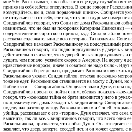
мне 50». Рассказывает, как соблазнил еще одну случайно встр
приняв на себя заботы опекунства. В конце говорит Раскольни
возмущайтесь, вы и, сами порядочный циник». Собирается ухо
не отпускает его от себя, считая, что у него дурные намерения
Свидригайлов говорит, что Сони нет дома (Раскольников собир
извиниться, что не был на похоронах Катерины Ивановны) — 
содержательнице сиротского приюта, куда Свидригайлов поме
рассказал содержательнице всю историю. Та назначила Соне в
Свидригайлов намекает Раскольникову ка подслушанный разго
Раскольников говорит, что подло подслушивать у дверей. Сви
действительно считаете, что у дверей нельзя подслушивать, а
лущить чем попало, уезжайте скорее в Америку. На дорогу я де
нравственные вопросы, иначе и соваться не надо было». Идут 
Свидригайлов берет деньги, предлагает Раскольникову ехать ку
Раскольников уходит. Свидригайлов, отъехав несколько метров,
тоже не едет. Раскольников сталкивается на мосту с Дуней, но н
Поблизости — Свидригайлов. Он делает знаки Дуне, и она под
Свидригайлов просит ее пойти с ним, обещая показать «кое-к
говоря, что «кое-какая тайна ее брата находится у него в руках
по-прежнему нет дома. Заходят к Свидригайлову. Свидригайлов
подслушал разговор между Раскольниковым и Соней, открывае
убийца, рассказывает о его «теории». Дуня отвечает, что сама
выяснить, так ли все. Свидригайлов говорит, что всего одно ее
Раскольникова, признается, что любит Дуню. Она отвергает ег
заявляет, что дверь заперта, соседей нет, и он может сделать с н