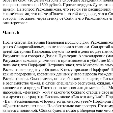
берет на себя, что детей устроит в сиротские заведения и пол
совершеннолетия по 1500 рублей. Просит передать Дуне, что о
деньги. На вопрос Раскольникова, что это он так расщедрился
его же словами, что иначе «Полечка по той же дороге, что и Со
говорит, что живет через стенку от Сони и что Раскольников е
заинтересовал.
Часть 6
После смерти Катерины Ивановны прошло 3 дня. Раскольников
раз со Свидригайловым, но не говорил о главном. Свидригайл
детей Катерины Ивановны, служит по ней в день по две паних
Разумихиным говорят о Дуне и Пульхерии Александровне (мат
Разумихин вскользь упоминает о признавшемся в убийстве Ми
понимает, что Порфирий Петрович знает, что Миколай на само
Раскольников сидит у себя дома. К нему приходит Порфирий П
как из подозрений, косвенных данных у него выросла убежден
Раскольникова. Оказывается, он и с обыском на квартире Раско
в беспамятстве лежал, и слухи специально распускал, ожидая, 
клюнет и сам придет. Постепенно все совпало до мелочей, а 
набожный, «фантаст», жил у какого-то божьего старца в свое в
«за других пострадать». Раскольников: «Так кто же убил?» П
«Вы». Раскольников: «Почему тогда не арестуете?» Порфирий
«Доказательств нет пока. Но обязательно вас арестую. Поэтому,
явитесь с повинной. Сбавка будет, я помогу. Впереди еще мног