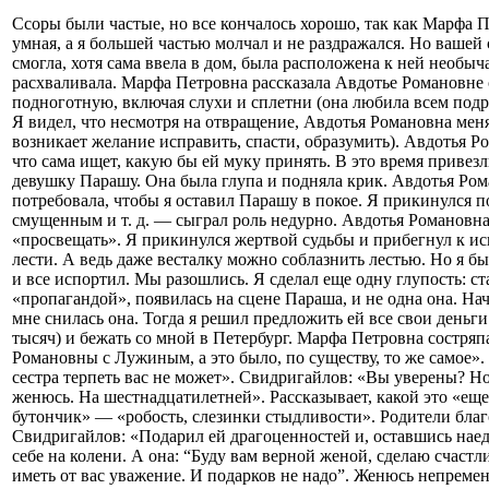
Ссоры были частые, но все кончалось хорошо, так как Марфа
умная, а я большей частью молчал и не раздражался. Но вашей
смогла, хотя сама ввела в дом, была расположена к ней необыч
расхваливала. Марфа Петровна рассказала Авдотье Романовне
подноготную, включая слухи и сплетни (она любила всем подря
Я видел, что несмотря на отвращение, Авдотья Романовна меня 
возникает желание исправить, спасти, образумить). Авдотья Р
что сама ищет, какую бы ей муку принять. В это время приве
девушку Парашу. Она была глупа и подняла крик. Авдотья Ро
потребовала, чтобы я оставил Парашу в покое. Я прикинулся 
смущенным и т. д. — сыграл роль недурно. Авдотья Романовна
«просвещать». Я прикинулся жертвой судьбы и прибегнул к и
лести. А ведь даже весталку можно соблазнить лестью. Но я 
и все испортил. Мы разошлись. Я сделал еще одну глупость: ста
«пропагандой», появилась на сцене Параша, и не одна она. На
мне снилась она. Тогда я решил предложить ей все свои деньг
тысяч) и бежать со мной в Петербург. Марфа Петровна состряп
Романовны с Лужиным, а это было, по существу, то же самое».
сестра терпеть вас не может». Свидригайлов: «Вы уверены? Но
женюсь. На шестнадцатилетней». Рассказывает, какой это «ещ
бутончик» — «робость, слезинки стыдливости». Родители бла
Свидригайлов: «Подарил ей драгоценностей и, оставшись наед
себе на колени. А она: “Буду вам верной женой, сделаю счастл
иметь от вас уважение. И подарков не надо”. Женюсь непременн