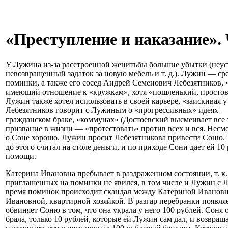
«Преступление и наказание». 
У Лужина из-за расстроенной женитьбы большие убытки (неуст
невозвращенный задаток за новую мебель и т. д.). Лужин — с
поминки, а также его сосед Андрей Семенович Лебезятников, 
имеющий отношение к «кружкам», хотя «пошленький, простов
Лужин также хотел использовать в своей карьере, «заискивая 
Лебезятников говорит с Лужиным о «прогрессивных» идеях —
гражданском браке, «коммунах» (Достоевский высмеивает все эт
призвание в жизни — «протестовать» против всех и вся. Несмо
о Соне хорошо. Лужин просит Лебезятникова привести Соню.
до этого считал на столе деньги, и по приходе Сони дает ей 1
помощи.
Катерина Ивановна пребывает в раздраженном состоянии, т. к.
приглашенных на поминки не явился, в том числе и Лужин с 
время поминок происходит скандал между Катериной Иванов
Ивановной, квартирной хозяйкой. В разгар перебранки появля
обвиняет Соню в том, что она украла у него 100 рублей. Соня о
брала, только 10 рублей, которые ей Лужин сам дал, и возвращ