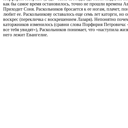
как бы самое время остановилось, точно не прошли времена Ав
Приходит Соня. Раскольников бросается к ее ногам, плачет, по
любит ее. Раскольникову оставалось еще семь лет каторги, но о
воскрес (перекличка с воскрешением Лазаря). Непонятно поче
каторжников изменилось (сравни слова Порфирия Петровича:
все тебя увидят»), Раскольников понимает, что «наступила жи
него лежит Евангелие.