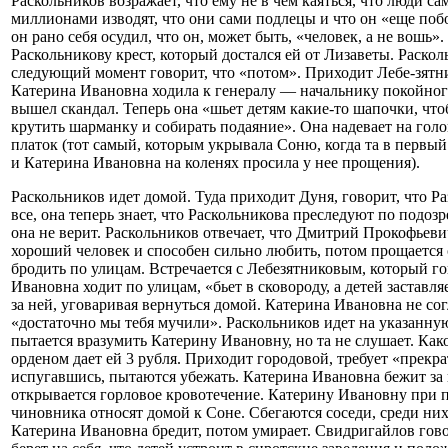
Раскольников возражает, что ему не в чем каяться, что люди са
миллионами изводят, что они сами подлецы и что он «еще побо
он рано себя осудил, что он, может быть, «человек, а не вошь».
Раскольникову крест, который достался ей от Лизаветы. Расколь
следующий момент говорит, что «потом». Приходит Лебе-зятни
Катерина Ивановна ходила к генералу — начальнику покойног
вышел скандал. Теперь она «шьет детям какие-то шапочки, что
крутить шарманку и собирать подаяние». Она надевает на гол
платок (тот самый, которым укрывала Соню, когда та в первый 
и Катерина Ивановна на коленях просила у нее прощения).
Раскольников идет домой. Туда приходит Дуня, говорит, что Р
все, она теперь знает, что Раскольникова преследуют по подоз
она не верит. Раскольников отвечает, что Дмитрий Прокофьев
хороший человек и способен сильно любить, потом прощается 
бродить по улицам. Встречается с Лебезятниковым, который го
Ивановна ходит по улицам, «бьет в сковороду, а детей заставля
за ней, уговаривая вернуться домой. Катерина Ивановна не сог
«достаточно мы тебя мучили». Раскольников идет на указанну
пытается вразумить Катерину Ивановну, но та не слушает. Как
орденом дает ей 3 рубля. Приходит городовой, требует «прекра
испугавшись, пытаются убежать. Катерина Ивановна бежит за н
открывается горловое кровотечение. Катерину Ивановну при 
чиновника относят домой к Соне. Сбегаются соседи, среди н
Катерина Ивановна бредит, потом умирает. Свидригайлов гово