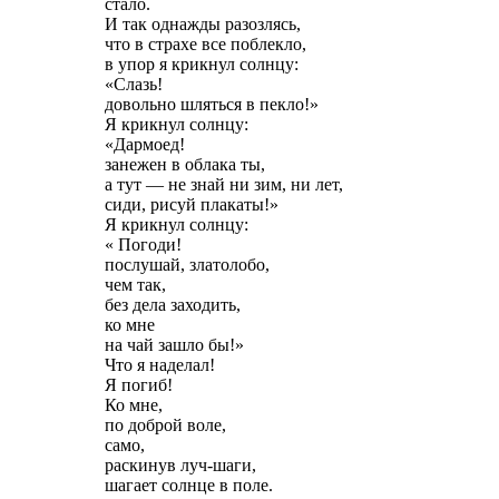
стало.
И так однажды разозлясь,
что в страхе все поблекло,
в упор я крикнул солнцу:
«Слазь!
довольно шляться в пекло!»
Я крикнул солнцу:
«Дармоед!
занежен в облака ты,
а тут — не знай ни зим, ни лет,
сиди, рисуй плакаты!»
Я крикнул солнцу:
« Погоди!
послушай, златолобо,
чем так,
без дела заходить,
ко мне
на чай зашло бы!»
Что я наделал!
Я погиб!
Ко мне,
по доброй воле,
само,
раскинув луч-шаги,
шагает солнце в поле.