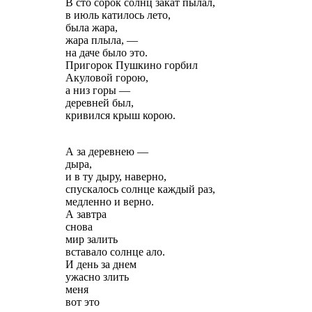
В сто сорок солнц закат пылал,
в июль катилось лето,
была жара,
жара плыла, —
на даче было это.
Пригорок Пушкино горбил
Акуловой горою,
а низ горы —
деревней был,
кривился крыш корою.
А за деревнею —
дыра,
и в ту дыру, наверно,
спускалось солнце каждый раз,
медленно и верно.
А завтра
снова
мир залить
вставало солнце ало.
И день за днем
ужасно злить
меня
вот это