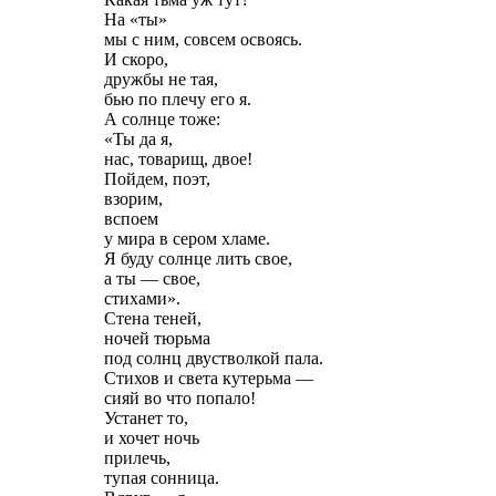
На «ты»
мы с ним, совсем освоясь.
И скоро,
дружбы не тая,
бью по плечу его я.
А солнце тоже:
«Ты да я,
нас, товарищ, двое!
Пойдем, поэт,
взорим,
вспоем
у мира в сером хламе.
Я буду солнце лить свое,
а ты — свое,
стихами».
Стена теней,
ночей тюрьма
под солнц двустволкой пала.
Стихов и света кутерьма —
сияй во что попало!
Устанет то,
и хочет ночь
прилечь,
тупая сонница.