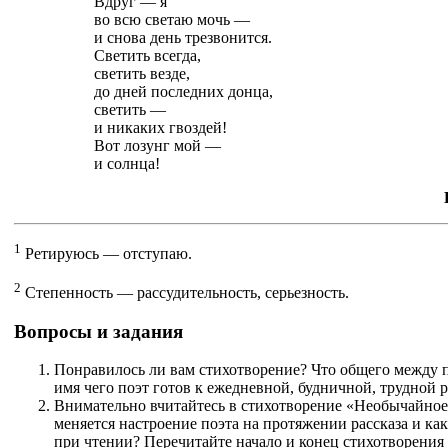
Вдруг — я
во всю светаю мочь —
и снова день трезвонится.
Светить всегда,
светить везде,
до дней последних донца,
светить —
и никаких гвоздей!
Вот лозунг мой —
и солнца!
1
Ретируюсь — отступаю.
2
Степенность — рассудительность, серьезность.
Вопросы и задания
Понравилось ли вам стихотворение? Что общего между 
имя чего поэт готов к ежедневной, будничной, трудной 
Внимательно вчитайтесь в стихотворение «Необычайное 
меняется настроение поэта на протяжении рассказа и ка
при чтении? Перечитайте начало и конец стихотворени