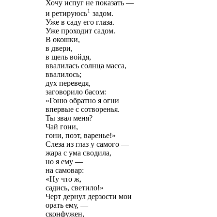
Хочу испуг не показать —
1
и ретируюсь
задом.
Уже в саду его глаза.
Уже проходит садом.
В окошки,
в двери,
в щель войдя,
ввалилась солнца масса,
ввалилось;
дух переведя,
заговорило басом:
«Гоню обратно я огни
впервые с сотворенья.
Ты звал меня?
Чай гони,
гони, поэт, варенье!»
Слеза из глаз у самого —
жара с ума сводила,
но я ему —
на самовар:
«Ну что ж,
садись, светило!»
Черт дернул дерзости мои
орать ему, —
сконфужен,