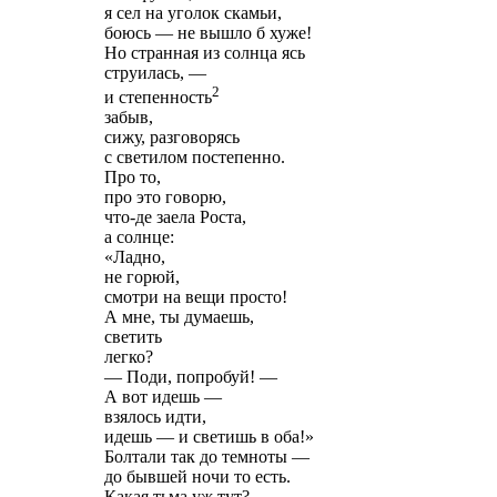
я сел на уголок скамьи,
боюсь — не вышло б хуже!
Но странная из солнца ясь
струилась, —
2
и степенность
забыв,
сижу, разговорясь
с светилом постепенно.
Про то,
про это говорю,
что-де заела Роста,
а солнце:
«Ладно,
не горюй,
смотри на вещи просто!
А мне, ты думаешь,
светить
легко?
— Поди, попробуй! —
А вот идешь —
взялось идти,
идешь — и светишь в оба!»
Болтали так до темноты —
до бывшей ночи то есть.
Какая тьма уж тут?