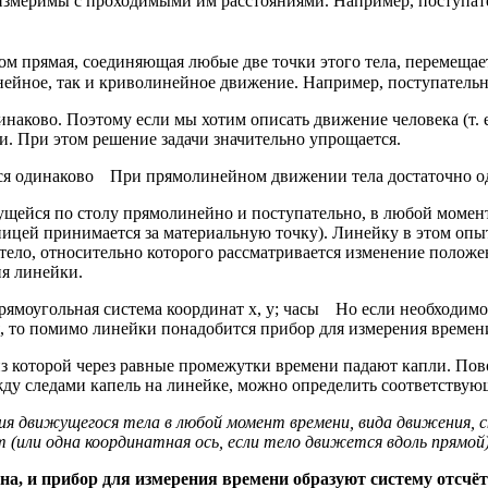
соизмеримы с проходимыми им расстояниями. Например, поступат
 прямая, соединяющая любые две точки этого тела, перемещает
йное, так и криволинейное движение. Например, поступательно
аково. Поэтому если мы хотим описать движение человека (т. е. 
ки. При этом решение задачи значительно упрощается.
При прямолинейном движении тела достаточно од
ижущейся по столу прямолинейно и поступательно, в любой моме
цей принимается за материальную точку). Линейку в этом опыте
тело, относительно которого рассматривается изменение положе
ия линейки.
Но если необходимо
, то помимо линейки понадобится прибор для измерения времен
из которой через равные промежутки времени падают капли. Пово
ежду следами капель на линейке, можно определить соответству
ия движущегося тела в любой момент времени, вида движения, 
(или одна координатная ось, если тело движется вдоль прямой)
ана, и прибор для измерения времени образуют систему отсчё