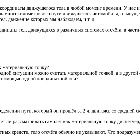
 координаты движущегося тела в любой момент времени. У нас 
ль многокилометрового пути движущегося автомобиля, плывущего
ел, движение которых мы наблюдаем, и т. д.
динаты тел, движущихся в различных системах отсчёта, в частно
к материальную точку?
одной ситуации можно считать материальной точкой, а в другой 
 с помощью одной координатной оси?
делении пути, который он прошёл за 2 ч, двигаясь со средней с
ет ли рассматривать самолёт как материальную точку диспетчер
тных средств, тело отсчёта обычно не указывают. Что подразуме