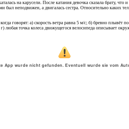
каталась на карусели. После катания девочка сказала брату, что 
ями был неподвижен, а двигалась сестра. Относительно каких те
огда говорят: а) скорость ветра равна 5 м/с; б) бревно плывёт п
 г) любая точка колеса движущегося велосипеда описывает окружн