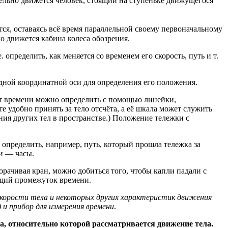
ельно движется человек, стоящий на ступеньке движущегося
ся, оставаясь всё время параллельной своему первоначальному
 движется кабина колеса обозрения.
определить, как меняется со временем его скорость, путь и т.
ной координатной оси для определения его положения.
нт времени можно определить с помощью линейки,
 удобно принять за тело отсчёта, а её шкала может служить
ния других тел в пространстве.) Положение тележки с
 определить, например, путь, который прошла тележка за
и — часы.
рачивая кран, можно добиться того, чтобы капли падали с
ющий промежуток времени.
скорости тела и некоторых других характеристик движения
 и прибор для измерения времени
.
та, относительно которой рассматривается движение тела.