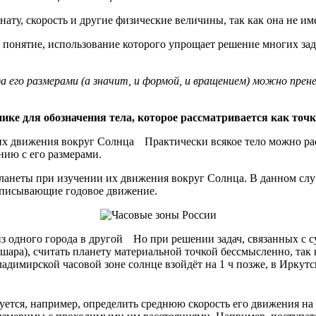
ту, скорость и другие физические величины, так как она не име
 понятие, использование которого упрощает решение многих зад
а его размерами (а значит, и формой, и вращением) можно прене
ике для обозначения тела, которое рассматривается как точк
Практически всякое тело можно рас
нию с его размерами.
анеты при изучении их движения вокруг Солнца. В данном слу
описывающие годовое движение.
Но при решении задач, связанных с 
ара), считать планету материальной точкой бессмысленно, так к
адимирской часовой зоне солнце взойдёт на 1 ч позже, в Иркутс
уется, например, определить среднюю скорость его движения на