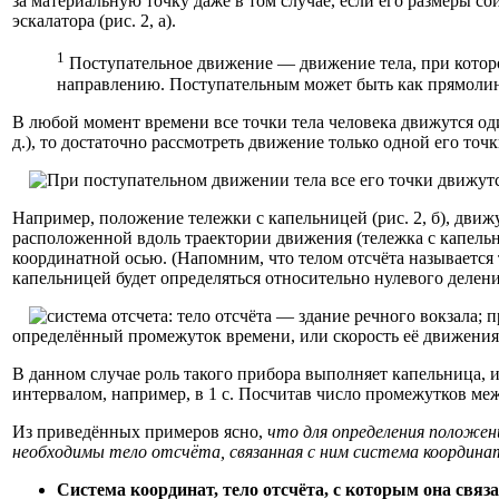
за материальную точку даже в том случае, если его размеры 
эскалатора (рис. 2, а).
1
Поступательное движение — движение тела, при котором
направлению. Поступательным может быть как прямолине
В любой момент времени все точки тела человека движутся один
д.), то достаточно рассмотреть движение только одной его точ
Например, положение тележки с капельницей (рис. 2, б), дв
расположенной вдоль траектории движения (тележка с капельни
координатной осью. (Напомним, что телом отсчёта называется 
капельницей будет определяться относительно нулевого делен
определённый промежуток времени, или скорость её движения
В данном случае роль такого прибора выполняет капельница, 
интервалом, например, в 1 с. Посчитав число промежутков м
Из приведённых примеров ясно,
что для определения положен
необходимы тело отсчёта, связанная с ним система координат 
Система координат, тело отсчёта, с которым она связ