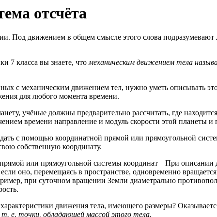
тема отсчёта
ии. Под движением в общем смысле этого слова подразумевают 
ки 7 класса вы знаете, что
механическим движением тела называ
ных с механическим движением тел, нужно уметь описывать это 
жения для любого момента времени.
анету, учёные должны предварительно рассчитать, где находится
ечением времени направление и модуль скорости этой планеты и 
дать с помощью координатной прямой или прямоугольной системы
 свою собственную координату.
При описании 
 если оно, перемещаясь в пространстве, одновременно вращается
Например, при суточном вращении Земли диаметрально противоп
рость.
е характеристики движения тела, имеющего размеры? Оказываетс
т. е. точки, обладающей массой этого тела
.