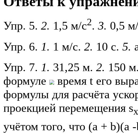
Ответы к упражнен
2
Упр. 5.
2.
1,5 м/с
.
3.
0,5 м
Упр. 6.
1.
1 м/с.
2.
10 с.
5.
Упр. 7.
1.
31,25 м.
2.
150 м
формуле
время t его выр
формулы для расчёта ускор
проекцией перемещения s
учётом того, что (а + b)(а -