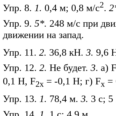
2
Упр. 8.
1.
0,4 м; 0,8 м/с
.
2
Упр. 9.
5*.
248 м/с при дви
движении на запад.
Упр. 11.
2.
36,8 кН.
3.
9,6 Н
Упр. 12.
2.
Не будет.
3
. a) 
0,1 Н, F
= -0,1 Н; г) F
= 
2x
x
Упр. 13.
1.
78,4 м.
3.
3 с; 5
Упр. 14.
1.
1 с; 4,9 м.