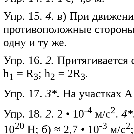
Упр. 15.
4.
в) При движени
противоположные стороны
одну и ту же.
Упр. 16.
2.
Притягивается 
h
= R
; h
= 2R
.
1
3
2
3
Упр. 17.
3*.
На участках А
-4
2
Упр. 18.
2.
2 • 10
м/с
.
4*
20
-3
2
10
Н; б) ≈ 2,7 • 10
м/с