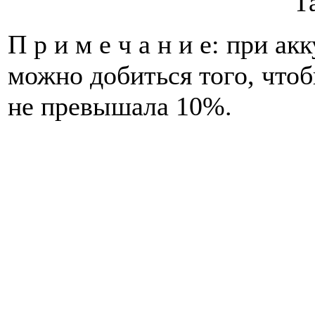
П р и м е ч а н и е: при а
можно добиться того, что
не превышала 10%.