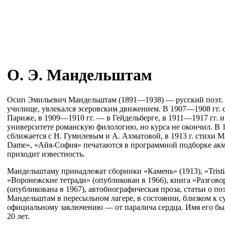
О. Э. Мандельштам
Осип Эмильевич Мандельштам (1891—1938) — русский поэт.
училище, увлекался эсеровским движением. В 1907—1908 гг. 
Париже, в 1909—1910 гг. — в Гейдельберге, в 1911—1917 гг. 
университете романскую филологию, но курса не окончил. В 
сближается с H. Гумилевым и А. Ахматовой, в 1913 г. стихи 
Dame», «Айя-София» печатаются в программной подборке акм
приходит известность.
Мандельштаму принадлежат сборники «Камень» (1913), «Tristia
«Воронежские тетради» (опубликован в 1966), книга «Разгово
(опубликована в 1967), автобиографическая проза, статьи о по
Мандельштам в пересыльном лагере, в состоянии, близком к 
официальному заключению — от паралича сердца. Имя его бы
20 лет.