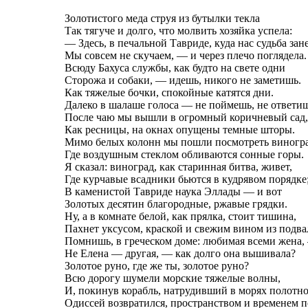
Золотистого меда струя из бутылки текла
Так тягуче и долго, что молвить хозяйка успела:
— Здесь, в печальной Тавриде, куда нас судьба зане
Мы совсем не скучаем, — и через плечо поглядела.
Всюду Бахуса службы, как будто на свете одни
Сторожа и собаки, — идешь, никого не заметишь.
Как тяжелые бочки, спокойные катятся дни.
Далеко в шалаше голоса — не поймешь, не ответиш
После чаю мы вышли в огромный коричневый сад,
Как ресницы, на окнах опущены темные шторы.
Мимо белых колонн мы пошли посмотреть виногра
Где воздушным стеклом обливаются сонные горы.
Я сказал: виноград, как старинная битва, живет,
Где курчавые всадники бьются в кудрявом порядке
В каменистой Тавриде наука Эллады — и вот
Золотых десятин благородные, ржавые грядки.
Ну, а в комнате белой, как прялка, стоит тишина,
Пахнет уксусом, краской и свежим вином из подва
Помнишь, в греческом доме: любимая всеми жена,
Не Елена — другая, — как долго она вышивала?
Золотое руно, где же ты, золотое руно?
Всю дорогу шумели морские тяжелые волны,
И, покинув корабль, натрудивший в морях полотно
Одиссей возвратился, пространством и временем 