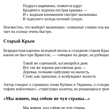
Подруга шарманки, появится вдруг
Бродячего ледника пестрая крышка —
И с жадным вниманием смотрит мальчишка
В чудесного холода полный сундук.
Неизвестно, что выберет мальчишка: «алмазные сливки иль ва
тает на солнце очень быстро.
Старый Крым
Безрадостная картина холодной весны в голодном старом Крым
каким он был при Врангеле, — «овчарки на дворе, на рубищах
Такой же серенький, кусающийся дым.
Все так же хороша рассеянная даль —
Деревья, почками набухшие на малость,
Стоят, как пришлые, и возбуждают жалость
Автор говорит о страшных тенях Кубани и Украины, о голодн
туфлях войлочных», стерегущих калитку, не решающихся трон
«Мы живем, под собою не чуя страны...»
Мы живем, под собою не чуя страны,