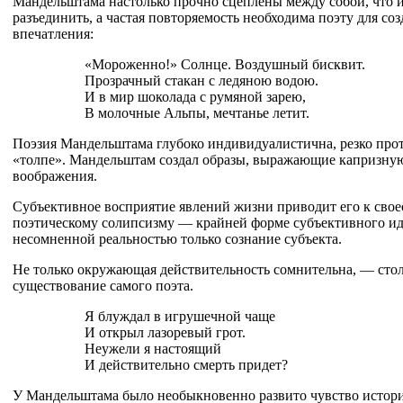
Мандельштама настолько прочно сцеплены между собой, что 
разъединить, а частая повторяемость необходима поэту для со
впечатления:
«Мороженно!» Солнце. Воздушный бисквит.
Прозрачный стакан с ледяною водою.
И в мир шоколада с румяной зарею,
В молочные Альпы, мечтанье летит.
Поэзия Мандельштама глубоко индивидуалистична, резко про
«толпе». Мандельштам создал образы, выражающие капризну
воображения.
Субъективное восприятие явлений жизни приводит его к сво
поэтическому солипсизму — крайней форме субъективного и
несомненной реальностью только сознание субъекта.
Не только окружающая действительность сомнительна, — стол
существование самого поэта.
Я блуждал в игрушечной чаще
И открыл лазоревый грот.
Неужели я настоящий
И действительно смерть придет?
У Мандельштама было необыкновенно развито чувство истори