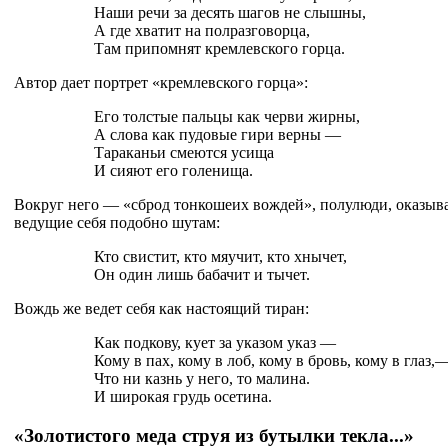
Наши речи за десять шагов не слышны,
А где хватит на полразговорца,
Там припомнят кремлевского горца.
Автор дает портрет «кремлевского горца»:
Его толстые пальцы как черви жирны,
А слова как пудовые гири верны —
Тараканьи смеются усища
И сияют его голенища.
Вокруг него — «сброд тонкошеих вождей», полулюди, оказыв
ведущие себя подобно шутам:
Кто свистит, кто мяучит, кто хнычет,
Он один лишь бабачит и тычет.
Вождь же ведет себя как настоящий тиран:
Как подкову, кует за указом указ —
Кому в пах, кому в лоб, кому в бровь, кому в глаз,
Что ни казнь у него, то малина.
И широкая грудь осетина.
«Золотистого меда струя из бутылки текла...»