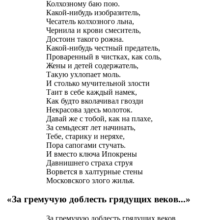
Колхозному баю пою.
Какой-нибудь изобразитель,
Чесатель колхозного льна,
Чернила и крови смеситель,
Достоин такого рожна.
Какой-нибудь честный предатель,
Проваренный в чистках, как соль,
Жены и детей содержатель,
Такую ухлопает моль.
И столько мучительной злости
Таит в себе каждый намек,
Как будто вколачивал гвозди
Некрасова здесь молоток.
Давай же с тобой, как на плахе,
За семьдесят лет начинать,
Тебе, старику и неряхе,
Пора сапогами стучать.
И вместо ключа Ипокрены
Давнишнего страха струя
Ворвется в халтурные стены
Московского злого жилья.
«За гремучую доблесть грядущих веков...»
За гремучую доблесть грядущих веков,