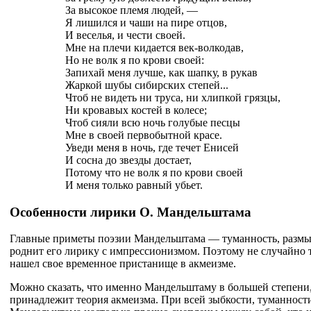
За высокое племя людей, —
Я лишился и чаши на пире отцов,
И веселья, и чести своей.
Мне на плечи кидается век-волкодав,
Но не волк я по крови своей:
Запихай меня лучше, как шапку, в рукав
Жаркой шубы сибирских степей...
Чтоб не видеть ни труса, ни хлипкой грязцы,
Ни кровавых костей в колесе;
Чтоб сияли всю ночь голубые песцы
Мне в своей первобытной красе.
Уведи меня в ночь, где течет Енисей
И сосна до звезды достает,
Потому что не волк я по крови своей
И меня только равный убьет.
Особенности лирики О. Мандельштама
Главные приметы поэзии Мандельштама — туманность, размы
роднит его лирику с импрессионизмом. Поэтому не случайно 
нашел свое временное пристанище в акмеизме.
Можно сказать, что именно Мандельштаму в большей степени,
принадлежит теория акмеизма. При всей зыбкости, туманност