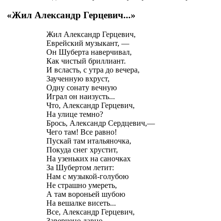
«Жил Александр Герцевич...»
Жил Александр Герцевич,
Еврейский музыкант, —
Он Шуберта наверчивал,
Как чистый бриллиант.
И всласть, с утра до вечера,
Заученную вхруст,
Одну сонату вечную
Играл он наизусть...
Что, Александр Герцевич,
На улице темно?
Брось, Александр Сердцевич,—
Чего там! Все равно!
Пускай там итальяночка,
Покуда снег хрустит,
На узеньких на саночках
За Шубертом летит:
Нам с музыкой-голубою
Не страшно умереть,
А там вороньей шубою
На вешалке висеть...
Все, Александр Герцевич,
Заверчено давно.