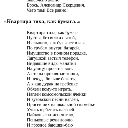
Брось, Александр Скерцевич,
Чего там! Все равно!
«Квартира тиха, как бумага..»
Квартира тиха, как бумага —
Пустая, без всяких затей, —
И слышно, как булькает влага
По трубам внутри батарей.
Имущество в полном порядке,
Лягушкой застыл телефон,
Видавшие виды манатки
На улицу просятся вон.
А стены проклятые тонки,
И некуда больше бежать,
А я как дурак на гребенке
Обязан кому-то играть.
Наглей комсомольской ячейки
И вузовской песни наглей,
Присевших на школьной скамейке
Учить щебетать палачей.
Пайковые книги читаю,
Пеньковые речи ловлю
И грозное баюшки-баю