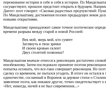
переживание истории в себе и себя в истории. По Мандельшта
сосуществуют, прошлое предстоит открыть в будущем. Наприме
Данте» поэт говорит: «Сколько радостных предчувствий: Пушк
По Мандельштаму, достижения поэзии предыдущих веков дол
новыми открытиями.
Мандельштаму принадлежит самое точное поэтическое опреде
времени разрыва между старой и новой Россией:
Век мой, зверь мой, кто сумеет
Заглянуть в твои зрачки
И своею кровью склеит
Двух столетий позвонки?
Мандельштам вначале отнесся к революции достаточно спокойн
неизбежному. Затем последовало принятие поэтом революцио
попытка осознать, что все-таки совершает революция. Но поэт
сделку со временем, не пытался угодить. В итоге он остался в
одиночестве, сосланный в Воронеж за дерзкие стихи о Стали
заявление поэта, как никакое другое, точно свидетельствует о
«Нет, никогда, ничей я не был современник...»