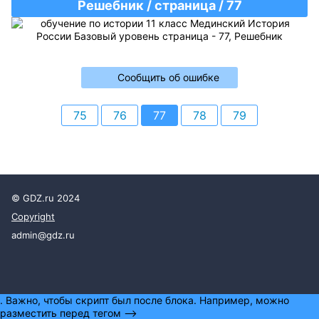
Решебник / страница / 77
Сообщить об ошибке
75
76
77
78
79
© GDZ.ru 2024
Copyright
admin@gdz.ru
. Важно, чтобы скрипт был после блока. Например, можно
разместить перед тегом -->